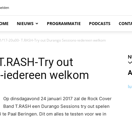
elden
OME
NIEUWS
PROGRAMMATIE
PODCASTS
CONT
1/’17-20u00- T.RASH-Try out Durango Sessions-iedereen welkom
N
T.RASH-Try out
-iedereen welkom
A
lu
Op dinsdagavond 24 januari 2017 zal de Rock Cover
Band T.RASH een Durango Sessions try out spelen
 te Paal Beringen. Dit om alles te testen voor we in