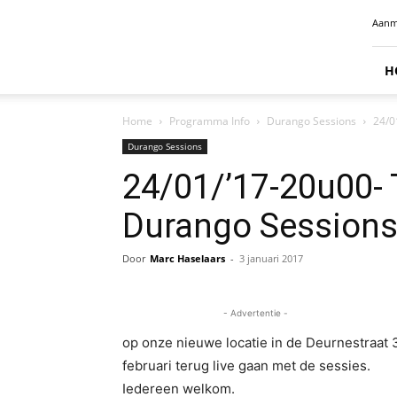
Radio
Aanm
Benelux
H
Home
Programma Info
Durango Sessions
24/0
Durango Sessions
24/01/’17-20u00- 
Durango Sessions
Door
Marc Haselaars
-
3 januari 2017
- Advertentie -
op onze nieuwe locatie in de Deurnestraat 3
februari terug live gaan met de sessies.
Iedereen welkom.