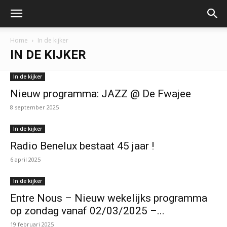
Home
In de kijker
IN DE KIJKER
In de kijker
Nieuw programma: JAZZ @ De Fwajee
8 september 2025
In de kijker
Radio Benelux bestaat 45 jaar !
6 april 2025
In de kijker
Entre Nous – Nieuw wekelijks programma
op zondag vanaf 02/03/2025 –...
19 februari 2025