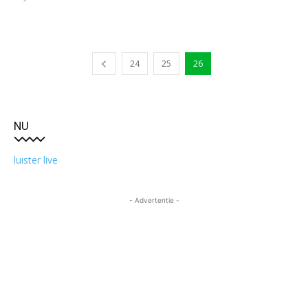
24
25
26
NU
luister live
- Advertentie -