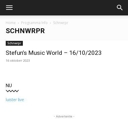
Home
Programma Info
Schnwrpr
SCHNWRPR
Schnwrpr
Stefun’s Music World – 16/10/2023
16 oktober 2023
NU
luister live
- Advertentie -