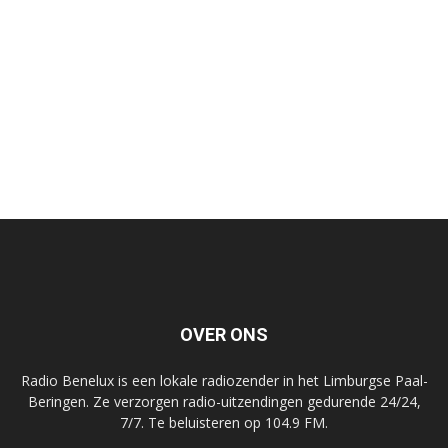
OVER ONS
Radio Benelux is een lokale radiozender in het Limburgse Paal-
Beringen. Ze verzorgen radio-uitzendingen gedurende 24/24,
7/7. Te beluisteren op 104.9 FM.