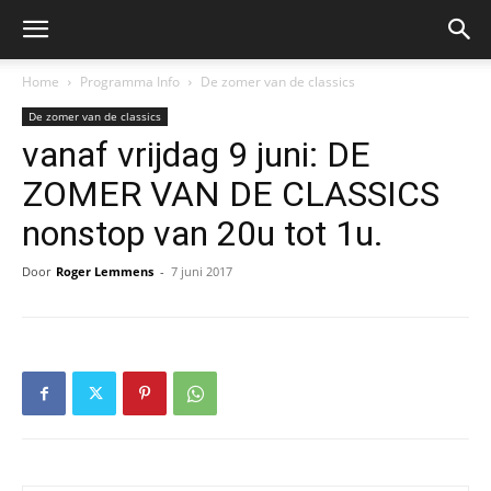
Home
Programma Info
De zomer van de classics
De zomer van de classics
vanaf vrijdag 9 juni: DE
ZOMER VAN DE CLASSICS
nonstop van 20u tot 1u.
Door
Roger Lemmens
-
7 juni 2017