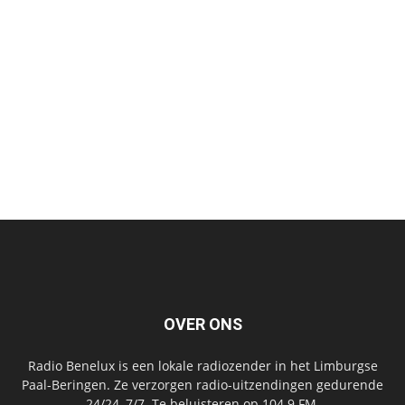
OVER ONS
Radio Benelux is een lokale radiozender in het Limburgse
Paal-Beringen. Ze verzorgen radio-uitzendingen gedurende
24/24, 7/7. Te beluisteren op 104.9 FM.