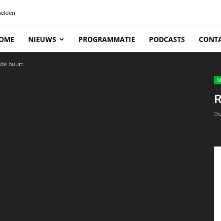
elden
OME
NIEUWS
PROGRAMMATIE
PODCASTS
CONT
 de buurt
M
R
Do