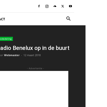
ACT
ededeling
adio Benelux op in de buurt
or
Webmaster
-
12 maart 2018
- Advertentie -