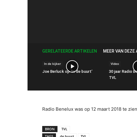
GERELATEERDE ARTIKELEN
MEER VAN DEZE
In de kijker
Video
Joe Berluck op ‘In de buurt’
30 jaar Radio B
TVL
Radio Benelux was op 12 maart 2018 te zien
BRON
TVL
TAGS
de buurt
TVL