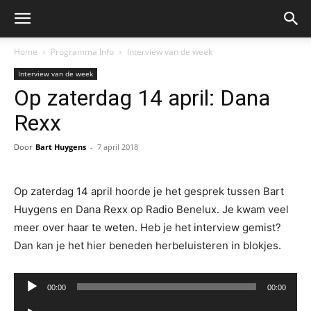
Home
Programma Info
Interview van de week
Interview van de week
Op zaterdag 14 april: Dana
Rexx
Door
Bart Huygens
-
7 april 2018
Op zaterdag 14 april hoorde je het gesprek tussen Bart
Huygens en Dana Rexx op Radio Benelux. Je kwam veel
meer over haar te weten. Heb je het interview gemist?
Dan kan je het hier beneden herbeluisteren in blokjes.
Audiospeler
00:00
00:00
Audiospeler