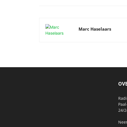
Marc Haselaars
OV
Radi
Paal
24/2
Neem