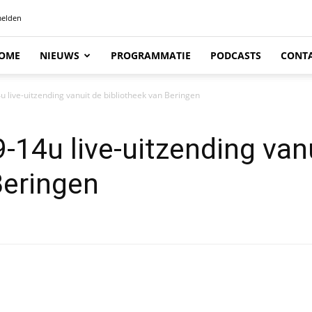
elden
OME
NIEUWS
PROGRAMMATIE
PODCASTS
CONT
u live-uitzending vanuit de bibliotheek van Beringen
-14u live-uitzending van
Beringen