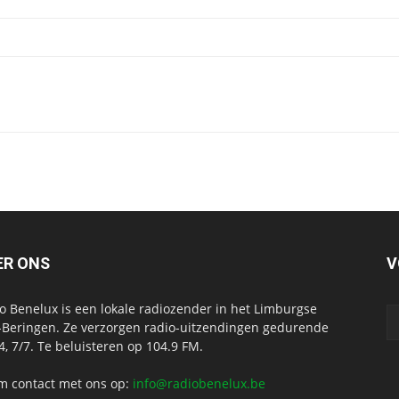
ER ONS
V
o Benelux is een lokale radiozender in het Limburgse
-Beringen. Ze verzorgen radio-uitzendingen gedurende
4, 7/7. Te beluisteren op 104.9 FM.
 contact met ons op:
info@radiobenelux.be