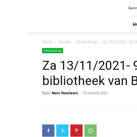
Radio
Aanm
Benelux
H
Home
Nieuws
Mededeling
Za 13/11/2021- 9-14
Mededeling
Za 13/11/2021- 9
bibliotheek van 
Door
Marc Haselaars
-
15 oktober 2021