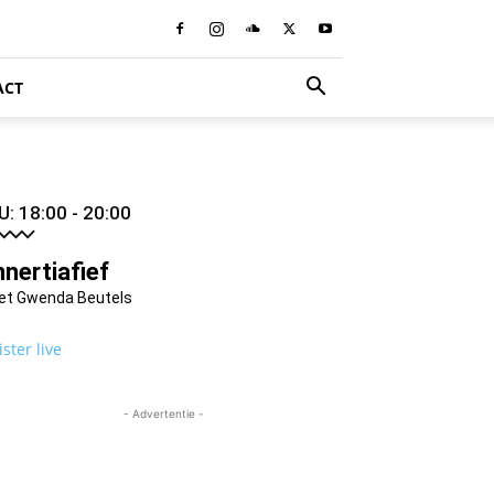
ACT
U: 18:00 - 20:00
nnertiafief
et Gwenda Beutels
ister live
- Advertentie -