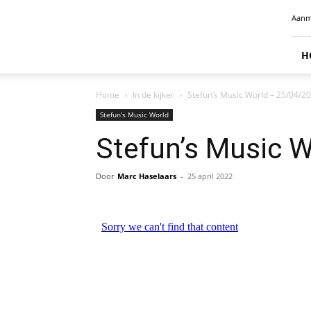
Radio
Aanm
Benelux
H
Home
In de kijker
Stefun’s Music World – 25/04/2
Stefun’s Music World
Stefun’s Music 
Door
Marc Haselaars
-
25 april 2022