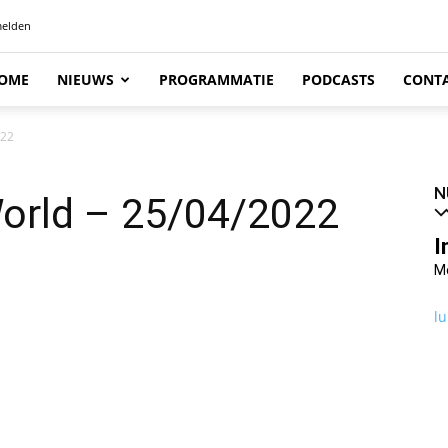
elden
OME
NIEUWS
PROGRAMMATIE
PODCASTS
CONT
022
N
World – 25/04/2022
I
M
lu