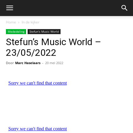
Home
In de kijker
Mededeling
Stefun’s Music World
Stefun’s Music World –
23/05/2022
Door
Marc Haselaars
-
20 mei 2022