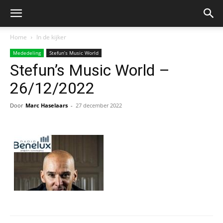
Home
In de kijker
Mededeling
Stefun’s Music World
Stefun’s Music World –
26/12/2022
Door
Marc Haselaars
-
27 december 2022