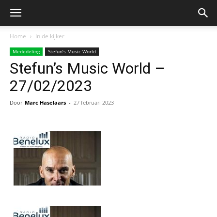
Home
In de kijker
Mededeling
Stefun’s Music World
Stefun’s Music World –
27/02/2023
Door
Marc Haselaars
-
27 februari 2023