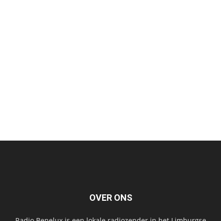
OVER ONS
Radio Benelux is een lokale radiozender in het Limburgse