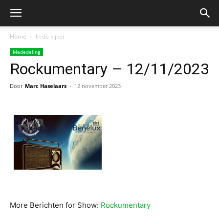
Home
In de kijker
Mededeling
Rockumentary – 12/11/2023
Door
Marc Haselaars
-
12 november 2023
More Berichten for Show:
Rockumentary