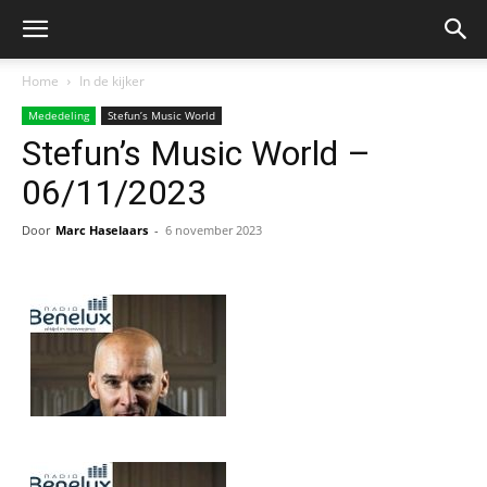
Home
In de kijker
Mededeling
Stefun’s Music World
Stefun’s Music World –
06/11/2023
Door
Marc Haselaars
-
6 november 2023