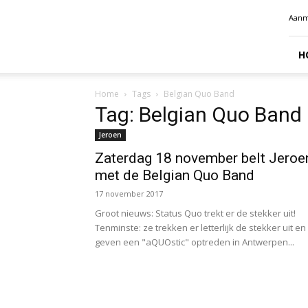
Radio
Aanm
Benelux
H
Home
Tags
Belgian Quo Band
Tag: Belgian Quo Band
Jeroen
Zaterdag 18 november belt Jeroe
met de Belgian Quo Band
17 november 2017
Groot nieuws: Status Quo trekt er de stekker uit!
Tenminste: ze trekken er letterlijk de stekker uit en
geven een "aQUOstic" optreden in Antwerpen...