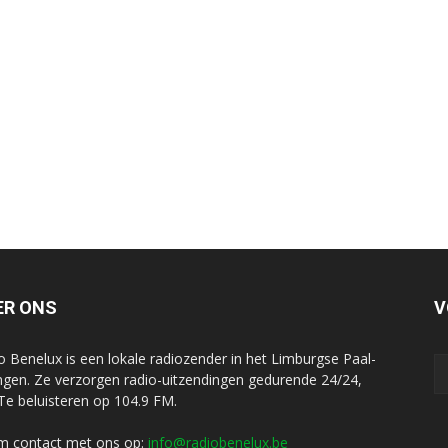
ER ONS
V
o Benelux is een lokale radiozender in het Limburgse Paal-
ngen. Ze verzorgen radio-uitzendingen gedurende 24/24,
 Te beluisteren op 104.9 FM.
 contact met ons op:
info@radiobenelux.be