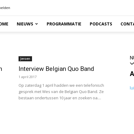
elden
OME
NIEUWS
PROGRAMMATIE
PODCASTS
CONT
N
Jeroen
n
Interview Belgian Quo Band
A
1 april 2017
Op zaterdag 1 april hadden we een telefonisch
lu
gesprek met Wes van de Belgian Quo Band. Ze
bestaan ondertussen 10 jaar en zoeken oa....