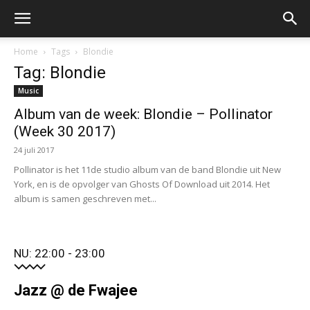
Home
Tags
Blondie
Tag: Blondie
Music
Album van de week: Blondie – Pollinator
(Week 30 2017)
24 juli 2017
Pollinator is het 11de studio album van de band Blondie uit New
York, en is de opvolger van Ghosts Of Download uit 2014. Het
album is samen geschreven met...
NU: 22:00 - 23:00
Jazz @ de Fwajee