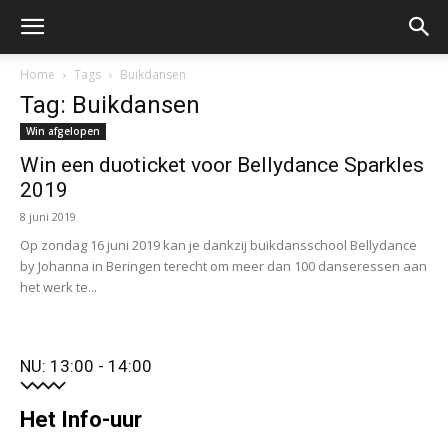
Home
Tags
Buikdansen
Tag: Buikdansen
Win afgelopen
Win een duoticket voor Bellydance Sparkles
2019
8 juni 2019
Op zondag 16 juni 2019 kan je dankzij buikdansschool Bellydance
by Johanna in Beringen terecht om meer dan 100 danseressen aan
het werk te...
NU: 13:00 - 14:00
Het Info-uur