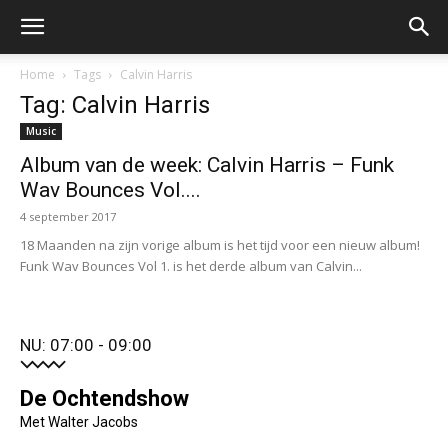
Home
Tags
Calvin Harris
Tag: Calvin Harris
Music
Album van de week: Calvin Harris – Funk
Wav Bounces Vol....
4 september 2017
18 Maanden na zijn vorige album is het tijd voor een nieuw album!
Funk Wav Bounces Vol 1. is het derde album van Calvin...
NU: 07:00 - 09:00
De Ochtendshow
Met Walter Jacobs