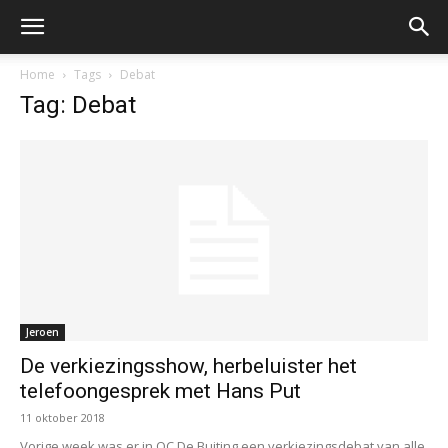
Home
Tags
Debat
Tag: Debat
Jeroen
De verkiezingsshow, herbeluister het
telefoongesprek met Hans Put
11 oktober 2018
Vorige week was er in OC De Buiting een verkiezingsdebat van alle