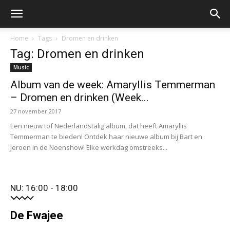
Home
Tags
Dromen en drinken
Tag: Dromen en drinken
Music
Album van de week: Amaryllis Temmerman
– Dromen en drinken (Week...
27 november 2017
Een nieuw tof Nederlandstalig album, dat heeft Amaryllis
Temmerman te bieden! Ontdek haar nieuwe album bij Bart en
Jeroen in de Noenshow! Elke werkdag omstreeks...
NU: 16:00 - 18:00
De Fwajee