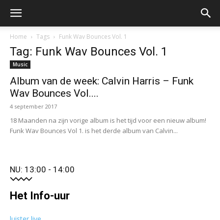
Home
Tags
Funk Wav Bounces Vol. 1
Tag: Funk Wav Bounces Vol. 1
Music
Album van de week: Calvin Harris – Funk
Wav Bounces Vol....
4 september 2017
18 Maanden na zijn vorige album is het tijd voor een nieuw album!
Funk Wav Bounces Vol 1. is het derde album van Calvin...
NU: 13:00 - 14:00
Het Info-uur
luister live