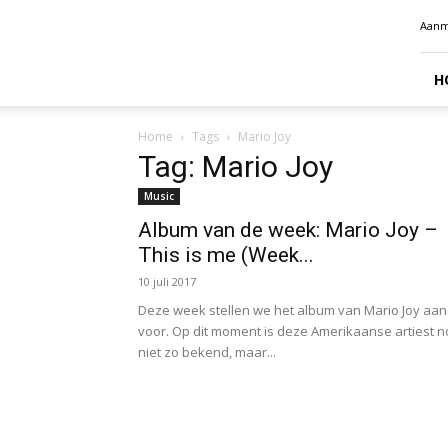
Radio
Aanm
Benelux
H
Home
Tags
Mario Joy
Tag: Mario Joy
Music
Album van de week: Mario Joy –
This is me (Week...
10 juli 2017
Deze week stellen we het album van Mario Joy aan
voor. Op dit moment is deze Amerikaanse artiest n
niet zo bekend, maar...