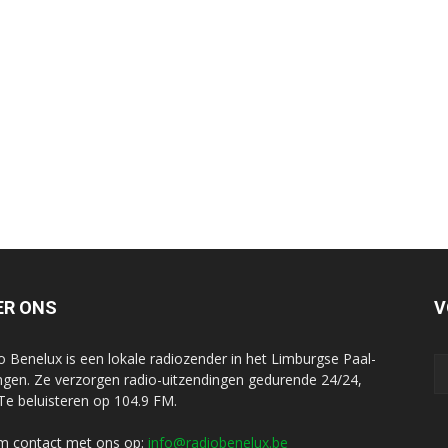
ER ONS
V
o Benelux is een lokale radiozender in het Limburgse Paal-
ngen. Ze verzorgen radio-uitzendingen gedurende 24/24,
 Te beluisteren op 104.9 FM.
 contact met ons op:
info@radiobenelux.be