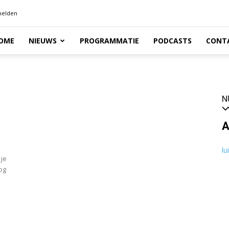
elden
OME
NIEUWS
PROGRAMMATIE
PODCASTS
CONT
N
A
lu
 je
og