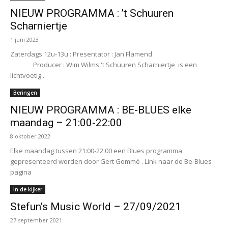
NIEUW PROGRAMMA : ’t Schuuren
Scharniertje
1 juni 2023
Zaterdags 12u-13u : Presentator : Jan Flamend
Producer : Wim Wilms 't Schuuren Scharniertje is een
lichtvoetig...
Beringen
NIEUW PROGRAMMA : BE-BLUES elke
maandag – 21:00-22:00
8 oktober 2022
Elke maandag tussen 21:00-22:00 een Blues programma
gepresenteerd worden door Gert Gommé . Link naar de Be-Blues
pagina
In de kijker
Stefun’s Music World – 27/09/2021
27 september 2021