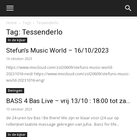
Home
Tags
Tessenderlo
Tag: Tessenderlo
In de kijker
Stefun’s Music World – 16/10/2023
16 oktober 2023
https://www.mixcloud.com/zol20609/stefuns-music-world-
20231016-ned/ https://www.mixcloud.com/zol20609/stefuns-music-
world-20231016-eng/
Beringen
BASS 4 Bas Live – vrij 13/10 : 18:00 tot za...
13 oktober 2023
de 24-uren tvv Bas ! Be there! We zijn er klaar voor (24 uur op
rollen)net laatste massage gekregen van Juha . Bass for life...
In de kijker