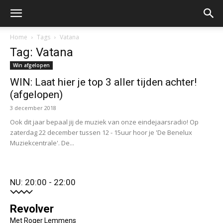
Home
Tags
Vatana
Tag: Vatana
Win afgelopen
WIN: Laat hier je top 3 aller tijden achter!
(afgelopen)
3 december 2018
Ook dit jaar bepaal jij de muziek van onze eindejaarsradio! Op
zaterdag 22 december tussen 12 - 15uur hoor je 'De Benelux
Muziekcentrale'. De...
NU: 20:00 - 22:00
Revolver
Met Roger Lemmens