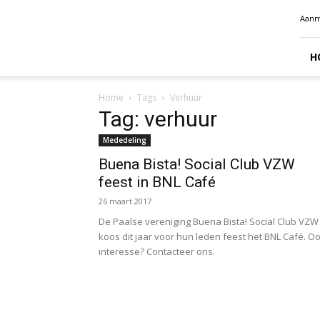
Radio
Aanm
Benelux
H
Home
Tags
Verhuur
Tag: verhuur
Mededeling
Buena Bista! Social Club VZW
feest in BNL Café
26 maart 2017
De Paalse vereniging Buena Bista! Social Club VZW
koos dit jaar voor hun leden feest het BNL Café. O
interesse? Contacteer ons.