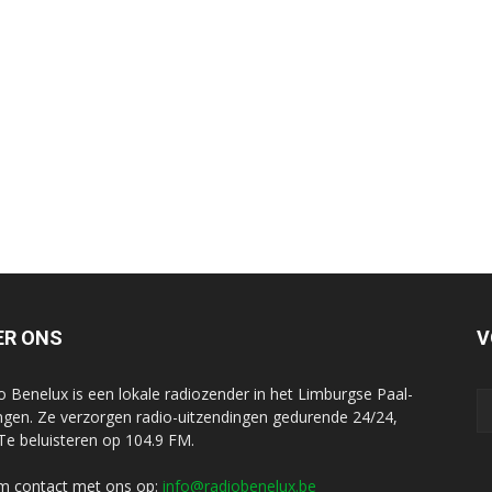
ER ONS
V
o Benelux is een lokale radiozender in het Limburgse Paal-
ngen. Ze verzorgen radio-uitzendingen gedurende 24/24,
 Te beluisteren op 104.9 FM.
 contact met ons op:
info@radiobenelux.be