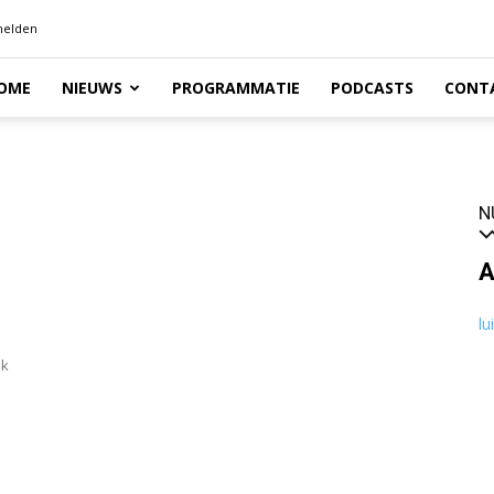
elden
OME
NIEUWS
PROGRAMMATIE
PODCASTS
CONT
N
A
lu
ok