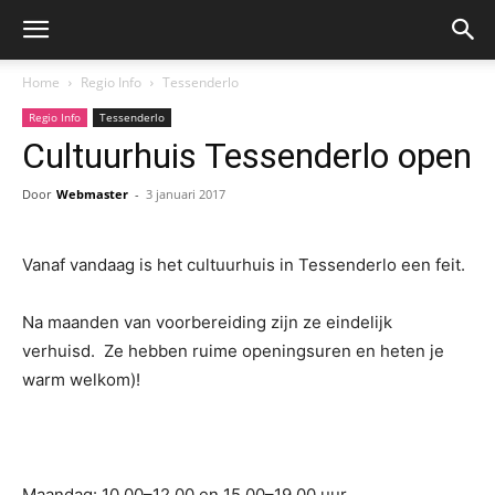
Home
Regio Info
Tessenderlo
Regio Info
Tessenderlo
Cultuurhuis Tessenderlo open
Door
Webmaster
-
3 januari 2017
Vanaf vandaag is het cultuurhuis in Tessenderlo een feit.
Na maanden van voorbereiding zijn ze eindelijk
verhuisd. Ze hebben ruime openingsuren en heten je
warm welkom)!
Maandag: 10.00–12.00 en 15.00–19.00 uur