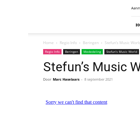
Radio
Aanm
Benelux
H
Home
Regio Info
Beringen
Stefun’s Music Worl
Regio Info
Beringen
Mededeling
Stefun’s Music World
Stefun’s Music 
Door
Marc Haselaars
-
8 september 2021