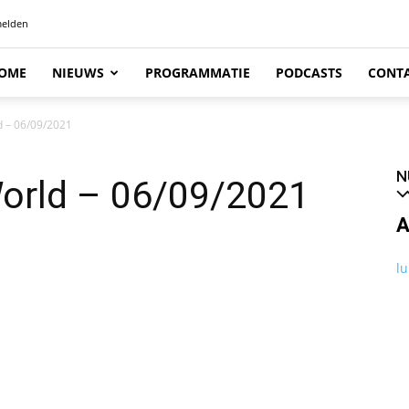
elden
OME
NIEUWS
PROGRAMMATIE
PODCASTS
CONT
d – 06/09/2021
N
World – 06/09/2021
A
lu