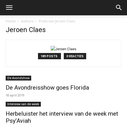
Home
Auteurs
Posts van Jeroen Claes
Jeroen Claes
189 POSTS
0 REACTIES
De Avondshow
De Avondreisshow goes Florida
18 april 2019
Interview van de week
Herbeluister het interview van de week met
Psy’Aviah