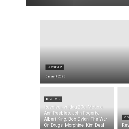
REVOLVER
6 maart 2025
REVOLVER
Revolver, vrijdag 20u. Met o.a.
Ann Peebles, John Fogerty,
RE
Albert King, Bob Dylan, The War
On Drugs, Morphine, Kim Deal
Rev