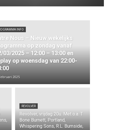
ROGRAMMA INFO
ntre Nous – Nieuw wekelijks
rogramma op zondag vanaf
2/03/2025 – 12:00 – 13:00 en
eplay op woensdag van 22:00-
3:00
februari 2025
REVOLVER
.
e
Revolver, vrijdag 20u. Met o.a. T
ens,
Bone Burnett, Portland,
Whispering Sons, R.L. Burnside,