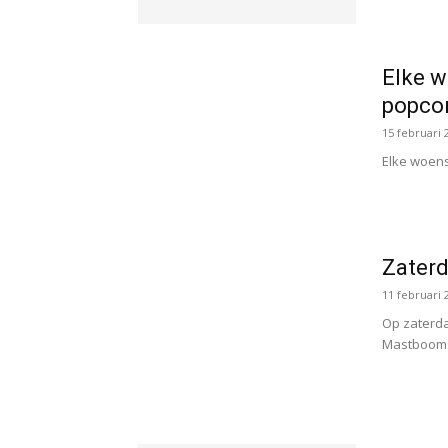
Elke 
popcor
15 februari 
Elke woen
Zater
11 februari 
Op zaterda
Mastbooms,