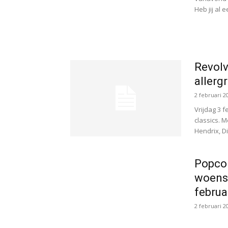
Heb jij al 
Revolv
allerg
2 februari 2
Vrijdag 3 
classics. M
Hendrix, Di
Popcor
woens
februa
2 februari 2