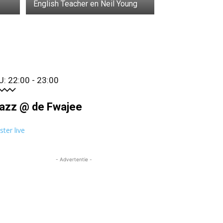
English Teacher en Neil Young
U: 22:00 - 23:00
azz @ de Fwajee
ister live
- Advertentie -