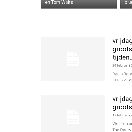
en Tom Waits
blu
vrijda
groots
tijden,.
24 februari 
Radio Benel
CCR, ZZ To
vrijda
groots
17 februari 
We eren on
The Doors 