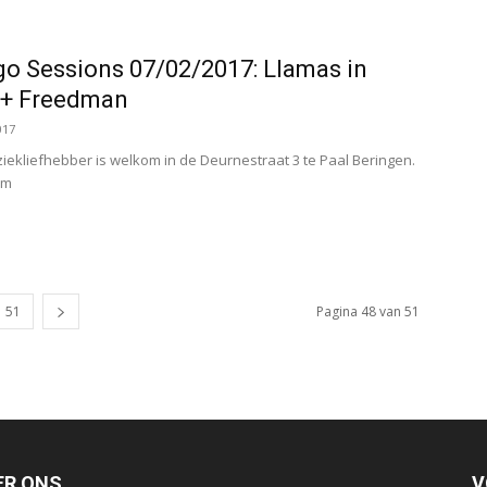
o Sessions 07/02/2017: Llamas in
 + Freedman
017
iekliefhebber is welkom in de Deurnestraat 3 te Paal Beringen.
om
51
Pagina 48 van 51
ER ONS
V