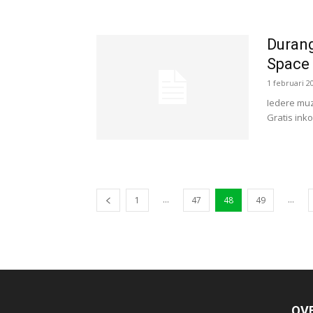
Durang
Space
1 februari 2
Iedere muz
Gratis ink
...
...
1
47
48
49
OV