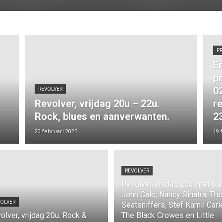
P
E
p
0
REVOLVER
Revolver, vrijdag 20u – 22u.
r
Rock, blues en aanverwanten.
2
20 februari 2025
19 
REVOLVER
Revolver, vrijdag 20u, met o.a
John Cale, Nancy Sinatra, Th
VOLVER
Seatsniffers, Stef Kamil Carl
olver, vrijdag 20u. Rock &
The Black Crowes en Little