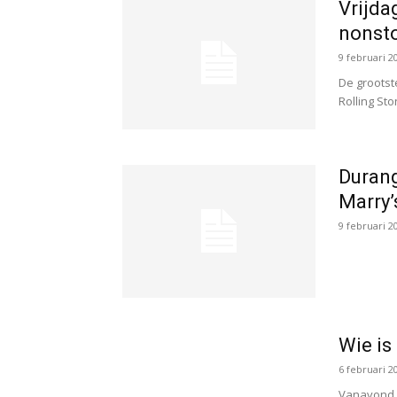
Vrijda
nonsto
9 februari 2
De grootste
Rolling Sto
Durang
Marry’
9 februari 2
Wie is
6 februari 2
Vanavond w