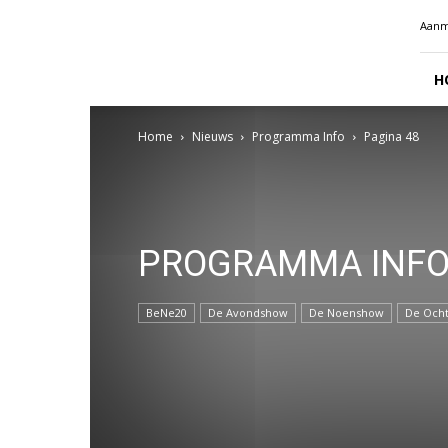
Radio
Aanm
Benelux
H
Home
Nieuws
Programma Info
Pagina 48
PROGRAMMA INF
BeNe20
De Avondshow
De Noenshow
De Och