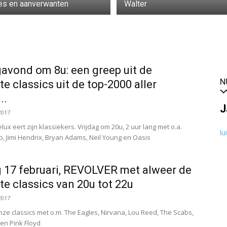
es en aanverwanten
Walter
gavond om 8u: een greep uit de
N
te classics uit de top-2000 aller
..
J
2017
ux eert zijn klassiekers. Vrijdag om 20u, 2 uur lang met o.a.
lu
p, Jimi Hendrix, Bryan Adams, Neil Young en Oasis
g 17 februari, REVOLVER met alweer de
te classics van 20u tot 22u
2017
ze classics met o.m. The Eagles, Nirvana, Lou Reed, The Scabs,
en Pink Floyd