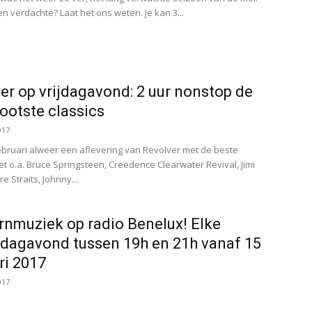
een verdachte? Laat het ons weten. Je kan 3...
er op vrijdagavond: 2 uur nonstop de
rootste classics
017
februari alweer een aflevering van Revolver met de beste
et o.a. Bruce Springsteen, Creedence Clearwater Revival, Jimi
re Straits, Johnny...
nmuziek op radio Benelux! Elke
dagavond tussen 19h en 21h vanaf 15
ri 2017
017