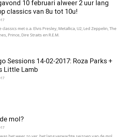
gavond 10 februari alweer 2 uur lang
p classics van 8u tot 10u!
017
 classics met o.a. Elvis Presley, Metallica, U2, Led Zeppelin, The
nes, Prince, Dire Straits en R.E.M.
o Sessions 14-02-2017: Roza Parks +
s Little Lamb
017
 de mol?
017
as het weer zo ver, het lang verwachte seizoen van de mol.