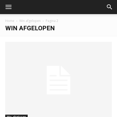
Home
Win afgelopen
Pagina 2
WIN AFGELOPEN
Win afgelopen