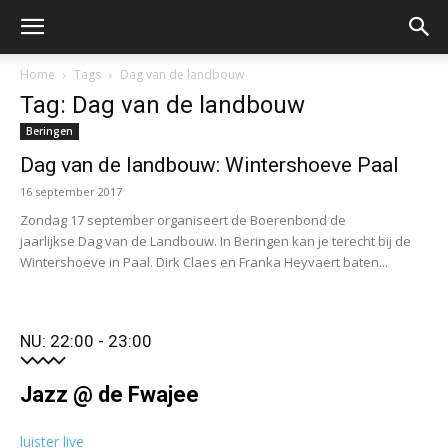
Home
Tags
Dag van de landbouw
Tag: Dag van de landbouw
Beringen
Dag van de landbouw: Wintershoeve Paal
16 september 2017
Zondag 17 september organiseert de Boerenbond de
jaarlijkse Dag van de Landbouw. In Beringen kan je terecht bij de
Wintershoeve in Paal. Dirk Claes en Franka Heyvaert baten...
NU: 22:00 - 23:00
Jazz @ de Fwajee
luister live