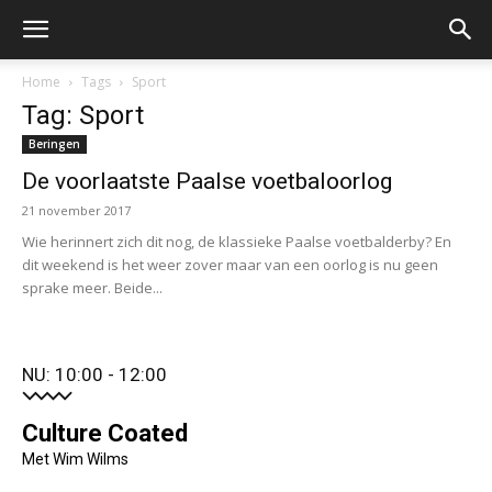
Home
Tags
Sport
Tag: Sport
Beringen
De voorlaatste Paalse voetbaloorlog
21 november 2017
Wie herinnert zich dit nog, de klassieke Paalse voetbalderby? En
dit weekend is het weer zover maar van een oorlog is nu geen
sprake meer. Beide...
NU: 10:00 - 12:00
Culture Coated
Met Wim Wilms