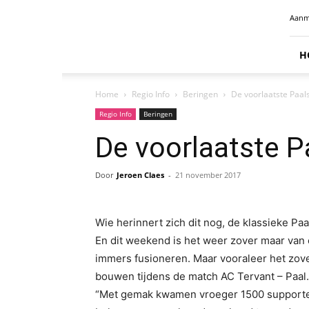
Radio
Aanm
Benelux
H
Home
Regio Info
Beringen
De voorlaatste Paal
Regio Info
Beringen
De voorlaatste P
Door
Jeroen Claes
-
21 november 2017
Wie herinnert zich dit nog, de klassieke Pa
En dit weekend is het weer zover maar van 
immers fusioneren. Maar vooraleer het zover
bouwen tijdens de match AC Tervant – Paal.
“Met gemak kwamen vroeger 1500 supporter