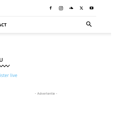
ACT
U
ister live
- Advertentie -