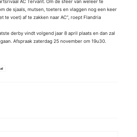
srivaal AC Tervant. Om de sfeer van weleer te
om de sjaals, mutsen, toeters en vlaggen nog een keer
 te voet) af te zakken naar AC”, roept Flandria
tste derby vindt volgend jaar 8 april plaats en dan zal
ngaan. Afspraak zaterdag 25 november om 19u30.
al