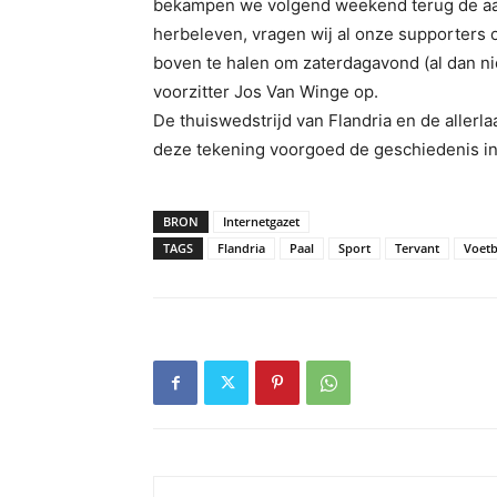
bekampen we volgend weekend terug de aart
herbeleven, vragen wij al onze supporters 
boven te halen om zaterdagavond (al dan niet
voorzitter Jos Van Winge op.
De thuiswedstrijd van Flandria en de allerlaa
deze tekening voorgoed de geschiedenis i
BRON
Internetgazet
TAGS
Flandria
Paal
Sport
Tervant
Voetb