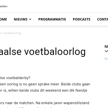
elden
OME
NIEUWS
PROGRAMMATIE
PODCASTS
CONT
se voetbaloorlog
N
aalse voetbaloorlog
lu
alse voetbalderby?
een oorlog is nu geen sprake meer. Beide clubs gaan
 is, willen beide clubs dit weekend een dik feestje
s naar de matchen. Na enkele jaren wapenstilstand