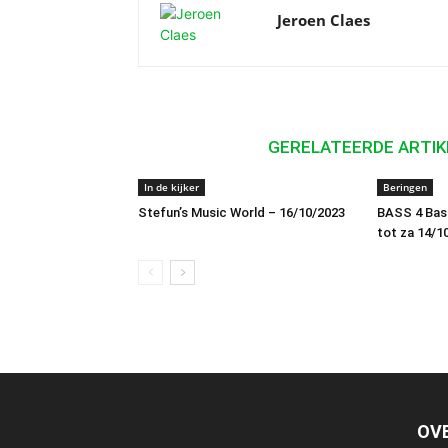
Jeroen Claes
GERELATEERDE ARTIK
In de kijker
Beringen
Stefun’s Music World – 16/10/2023
BASS 4 Bas L
tot za 14/10
OV