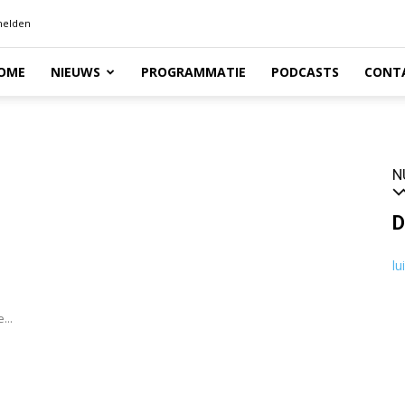
elden
OME
NIEUWS
PROGRAMMATIE
PODCASTS
CONT
N
D
lu
...