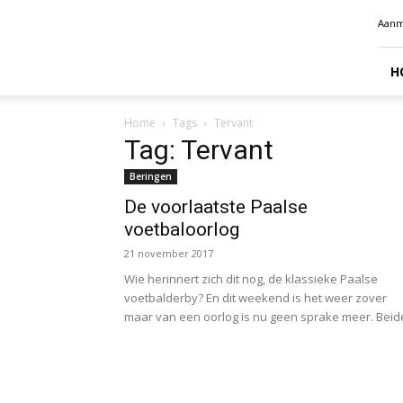
Radio
Aanm
Benelux
H
Home
Tags
Tervant
Tag: Tervant
Beringen
De voorlaatste Paalse
voetbaloorlog
21 november 2017
Wie herinnert zich dit nog, de klassieke Paalse
voetbalderby? En dit weekend is het weer zover
maar van een oorlog is nu geen sprake meer. Beide