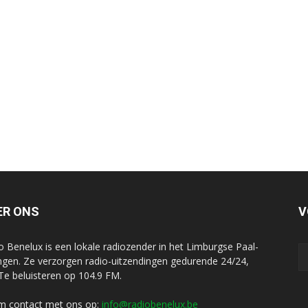
ER ONS
V
o Benelux is een lokale radiozender in het Limburgse Paal-
ngen. Ze verzorgen radio-uitzendingen gedurende 24/24,
 Te beluisteren op 104.9 FM.
 contact met ons op:
info@radiobenelux.be