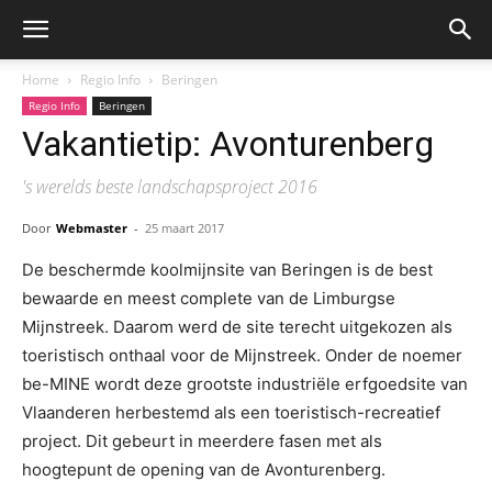
Home
Regio Info
Beringen
Regio Info
Beringen
Vakantietip: Avonturenberg
's werelds beste landschapsproject 2016
Door
Webmaster
-
25 maart 2017
De beschermde koolmijnsite van Beringen is de best
bewaarde en meest complete van de Limburgse
Mijnstreek. Daarom werd de site terecht uitgekozen als
toeristisch onthaal voor de Mijnstreek. Onder de noemer
be-MINE wordt deze grootste industriële erfgoedsite van
Vlaanderen herbestemd als een toeristisch-recreatief
project. Dit gebeurt in meerdere fasen met als
hoogtepunt de opening van de Avonturenberg.