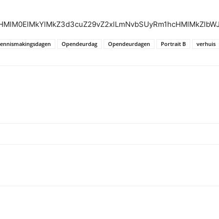
cHMlM0ElMkYlMkZ3d3cuZ29vZ2xlLmNvbSUyRm1hcHMlMkZlbW
ennismakingsdagen
Opendeurdag
Opendeurdagen
Portrait B
verhuis