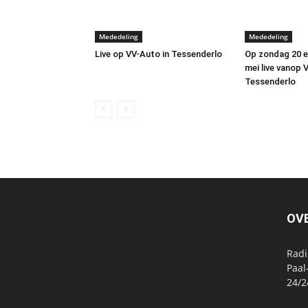
Mededeling
Mededeling
Live op VV-Auto in Tessenderlo
Op zondag 20 
mei live vanop 
Tessenderlo
OV
Radi
Paal
24/2