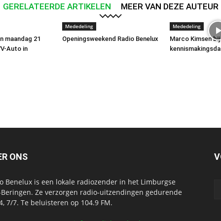
GERELATEERDE ARTIKELEN
MEER VAN DEZE AUTEUR
Mededeling
Mededeling
en maandag 21
Openingsweekend Radio Benelux
Marco Kimsen bij
VV-Auto in
kennismakingsd
ER ONS
V
o Benelux is een lokale radiozender in het Limburgse
-Beringen. Ze verzorgen radio-uitzendingen gedurende
4, 7/7. Te beluisteren op 104.9 FM.