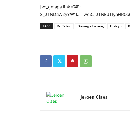
[vc_gmaps link=”#E-
8_JTNDaWZyYW1lJTIwc3JjJTNEJTIyaHR0
TAGS
Dr. Zebra
Durango Evening
Festeyn
K
Jeroen Claes