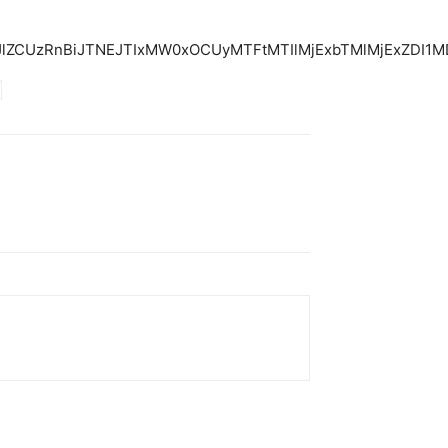
JlZCUzRnBiJTNEJTIxMW0xOCUyMTFtMTIlMjExbTMlMjExZDI