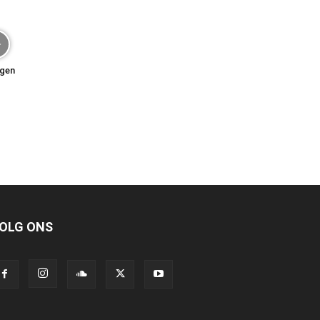
agen
OLG ONS