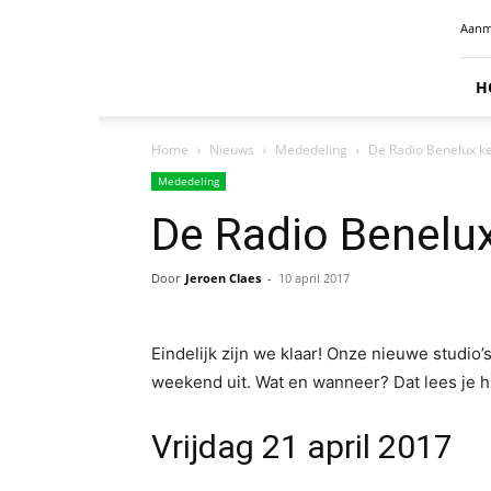
Radio
Aanm
Benelux
H
Home
Nieuws
Mededeling
De Radio Benelux 
Mededeling
De Radio Benelu
Door
Jeroen Claes
-
10 april 2017
Eindelijk zijn we klaar! Onze nieuwe studio’
weekend uit. Wat en wanneer? Dat lees je hi
Vrijdag 21 april 2017