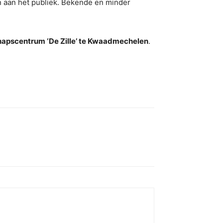
en aan het publiek. Bekende en minder
hapscentrum ‘De Zille’ te Kwaadmechelen
.