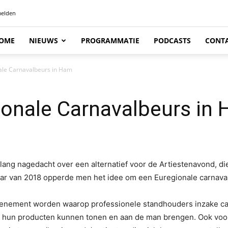
elden
OME
NIEUWS
PROGRAMMATIE
PODCASTS
CONT
nale Carnavalbeurs in Ham
ionale Carnavalbeurs in
ang nagedacht over een alternatief voor de Artiestenavond, di
jaar van 2018 opperde men het idee om een Euregionale carnava
enement worden waarop professionele standhouders inzake car
hun producten kunnen tonen en aan de man brengen. Ook voor