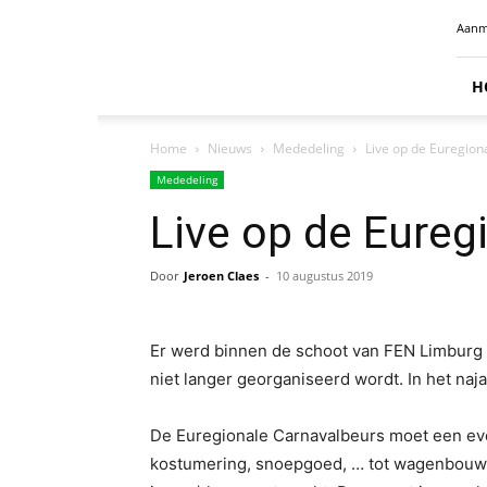
Radio
Aanm
Benelux
H
Home
Nieuws
Mededeling
Live op de Euregio
Mededeling
Live op de Eureg
Door
Jeroen Claes
-
10 augustus 2019
Er werd binnen de schoot van FEN Limburg l
niet langer georganiseerd wordt. In het na
De Euregionale Carnavalbeurs moet een ev
kostumering, snoepgoed, … tot wagenbouw 