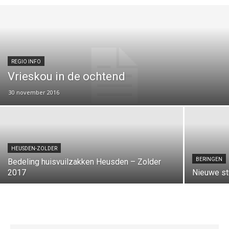
REGIO INFO
Vrieskou in de ochtend
30 november 2016
HEUSDEN-ZOLDER
BERINGEN
Bedeling huisvuilzakken Heusden – Zolder
2017
Nieuwe st