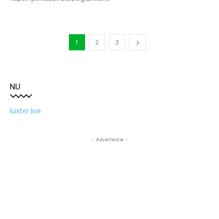
1
2
3
NU
luister live
- Advertentie -