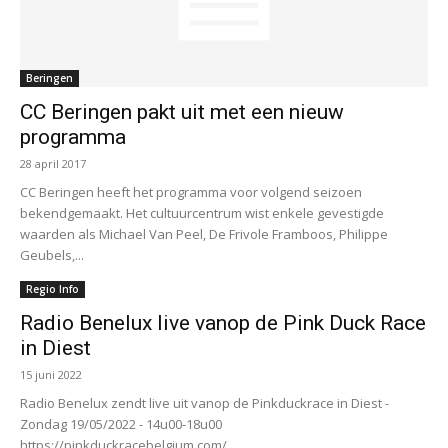
Beringen
CC Beringen pakt uit met een nieuw
programma
28 april 2017
CC Beringen heeft het programma voor volgend seizoen
bekendgemaakt. Het cultuurcentrum wist enkele gevestigde
waarden als Michael Van Peel, De Frivole Framboos, Philippe
Geubels,...
Regio Info
Radio Benelux live vanop de Pink Duck Race
in Diest
15 juni 2022
Radio Benelux zendt live uit vanop de Pinkduckrace in Diest -
Zondag 19/05/2022 - 14u00-18u00
https://pinkduckracebelgium.com/